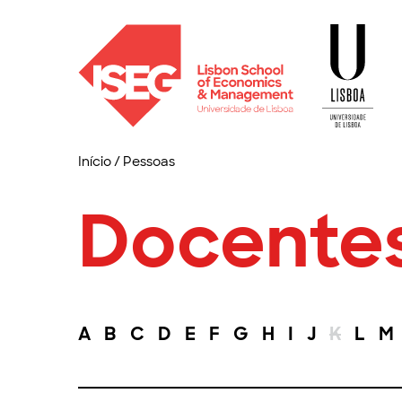
Início
/
Pessoas
Docente
A
B
C
D
E
F
G
H
I
J
K
L
M