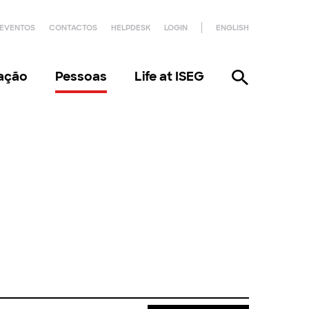
EVENTOS
CONTACTOS
HELPDESK
LOGIN
ENGLISH
gação
Pessoas
Life at ISEG