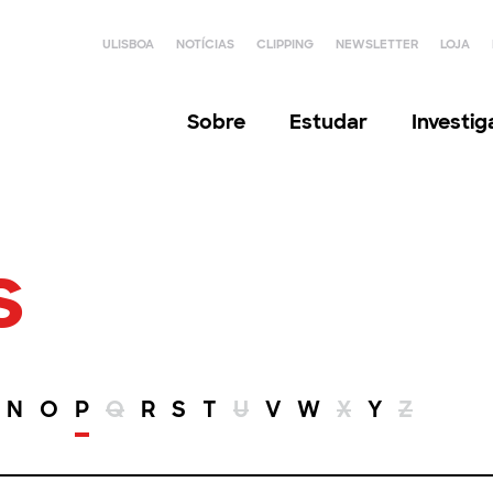
ULISBOA
NOTÍCIAS
CLIPPING
NEWSLETTER
LOJA
Sobre
Estudar
Investi
s
N
O
P
Q
R
S
T
U
V
W
X
Y
Z