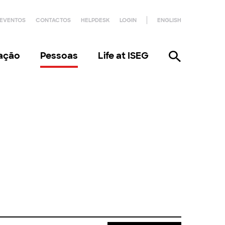
EVENTOS
CONTACTOS
HELPDESK
LOGIN
ENGLISH
gação
Pessoas
Life at ISEG