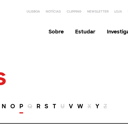
ULISBOA
NOTÍCIAS
CLIPPING
NEWSLETTER
LOJA
Sobre
Estudar
Investi
s
N
O
P
Q
R
S
T
U
V
W
X
Y
Z