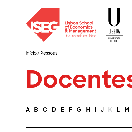
Início
/
Pessoas
Docente
A
B
C
D
E
F
G
H
I
J
K
L
M