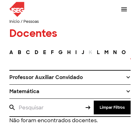
Início
/
Pessoas
Docentes
A
B
C
D
E
F
G
H
I
J
K
L
M
N
O
P
Professor Auxiliar Convidado
Matemática
Limpar Filtros
Não foram encontrados docentes.