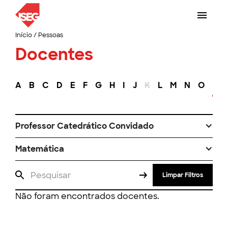
Início
/
Pessoas
Docentes
A
B
C
D
E
F
G
H
I
J
K
L
M
N
O
P
Professor Catedrático Convidado
Matemática
Limpar Filtros
Não foram encontrados docentes.