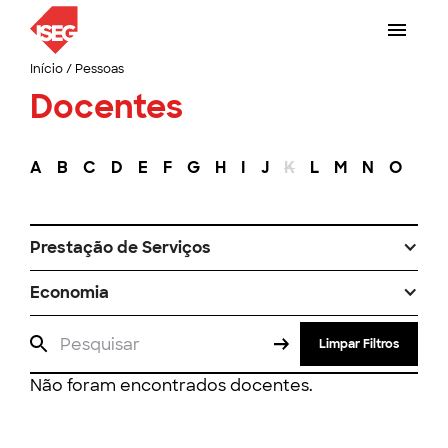
Início
/
Pessoas
Docentes
A
B
C
D
E
F
G
H
I
J
K
L
M
N
O
P
Prestação de Serviços
Economia
Limpar Filtros
Não foram encontrados docentes.