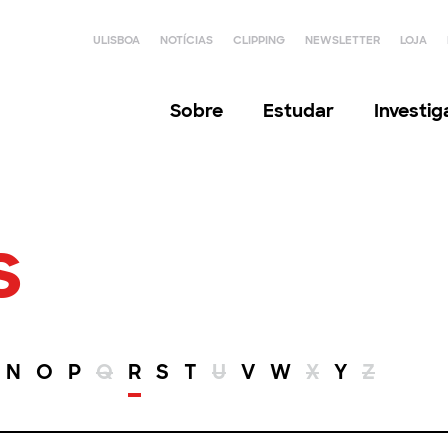
ULISBOA
NOTÍCIAS
CLIPPING
NEWSLETTER
LOJA
Sobre
Estudar
Investi
s
N
O
P
Q
R
S
T
U
V
W
X
Y
Z