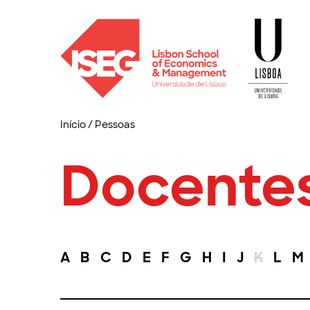
Início
/
Pessoas
Docente
A
B
C
D
E
F
G
H
I
J
K
L
M