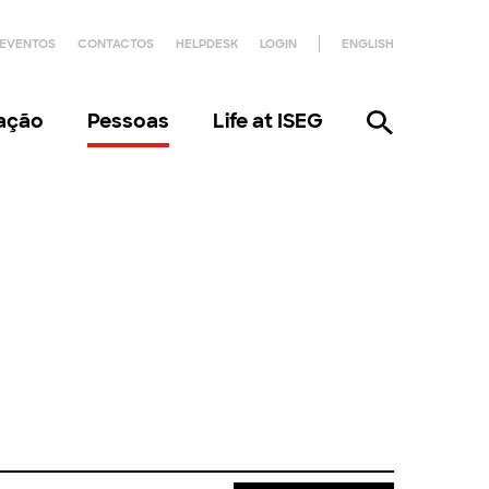
EVENTOS
CONTACTOS
HELPDESK
LOGIN
ENGLISH
gação
Pessoas
Life at ISEG