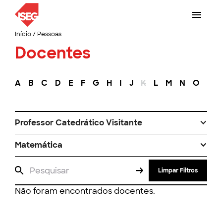
Início
/
Pessoas
Docentes
A
B
C
D
E
F
G
H
I
J
K
L
M
N
O
P
Professor Catedrático Visitante
Matemática
Limpar Filtros
Não foram encontrados docentes.