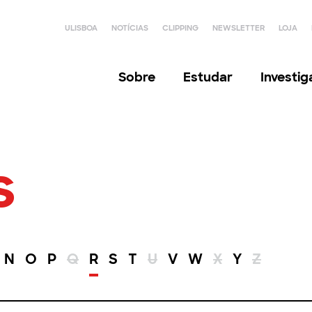
ULISBOA
NOTÍCIAS
CLIPPING
NEWSLETTER
LOJA
Sobre
Estudar
Investi
s
N
O
P
Q
R
S
T
U
V
W
X
Y
Z