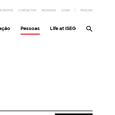
EVENTOS
CONTACTOS
HELPDESK
LOGIN
ENGLISH
gação
Pessoas
Life at ISEG