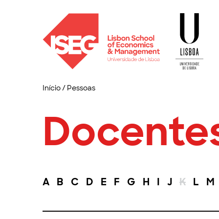
Início
/
Pessoas
Docente
A
B
C
D
E
F
G
H
I
J
K
L
M