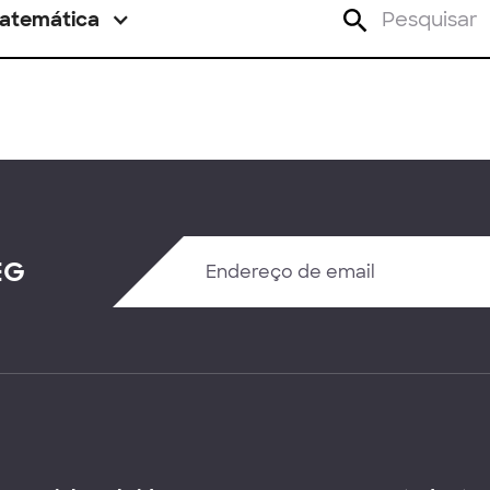
atemática
EG