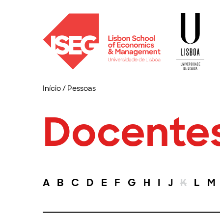
Início
/
Pessoas
Docente
A
B
C
D
E
F
G
H
I
J
K
L
M