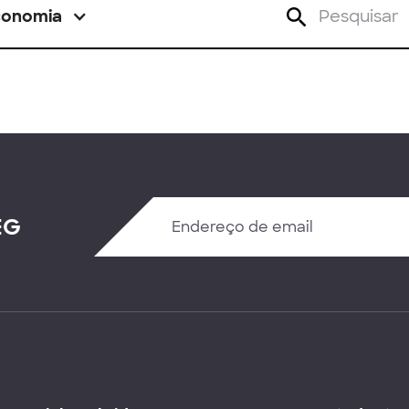
conomia
EG