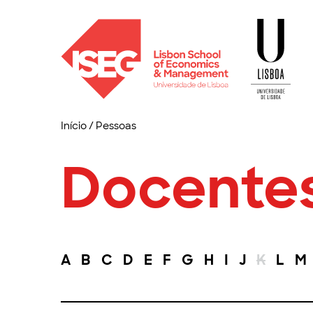
Início
/
Pessoas
Docente
A
B
C
D
E
F
G
H
I
J
K
L
M