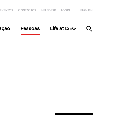
EVENTOS
CONTACTOS
HELPDESK
LOGIN
ENGLISH
gação
Pessoas
Life at ISEG