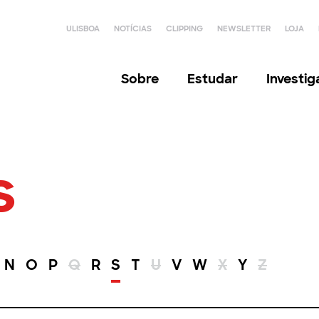
ULISBOA
NOTÍCIAS
CLIPPING
NEWSLETTER
LOJA
Sobre
Estudar
Investi
s
N
O
P
Q
R
S
T
U
V
W
X
Y
Z