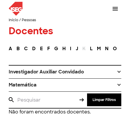
Início
/
Pessoas
Docentes
A
B
C
D
E
F
G
H
I
J
K
L
M
N
O
P
Investigador Auxiliar Convidado
Matemática
Limpar Filtros
Não foram encontrados docentes.