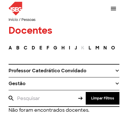
Início
/
Pessoas
Docentes
A
B
C
D
E
F
G
H
I
J
K
L
M
N
O
P
Professor Catedrático Convidado
Gestão
Limpar Filtros
Não foram encontrados docentes.