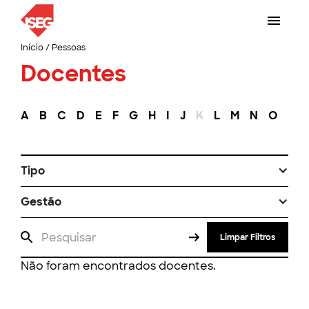
Início
/
Pessoas
Docentes
A
B
C
D
E
F
G
H
I
J
K
L
M
N
O
P
Tipo
Gestão
Limpar Filtros
Não foram encontrados docentes.