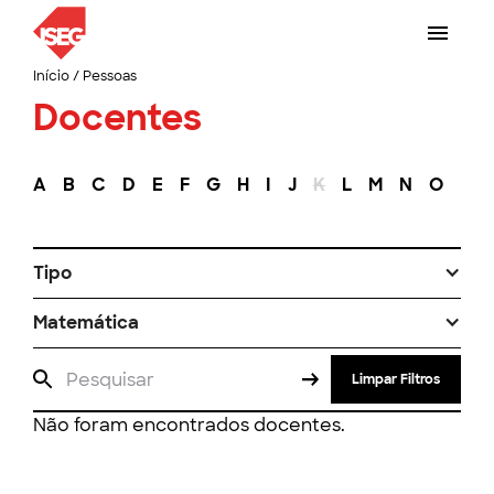
Início
/
Pessoas
Docentes
A
B
C
D
E
F
G
H
I
J
K
L
M
N
O
P
Tipo
Matemática
Limpar Filtros
Não foram encontrados docentes.