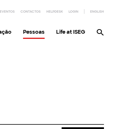
EVENTOS
CONTACTOS
HELPDESK
LOGIN
ENGLISH
gação
Pessoas
Life at ISEG