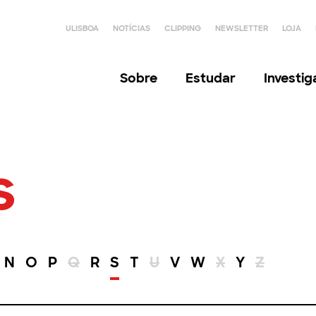
ULISBOA
NOTÍCIAS
CLIPPING
NEWSLETTER
LOJA
Sobre
Estudar
Investi
s
N
O
P
Q
R
S
T
U
V
W
X
Y
Z