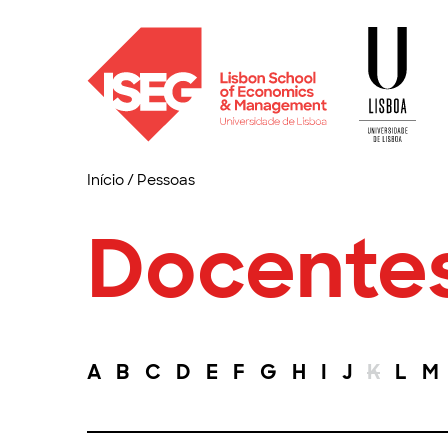
Início
/
Pessoas
Docente
A
B
C
D
E
F
G
H
I
J
K
L
M