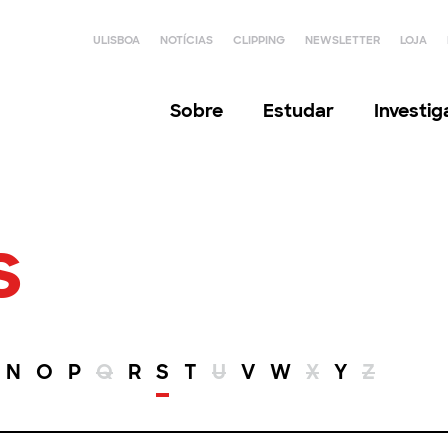
ULISBOA
NOTÍCIAS
CLIPPING
NEWSLETTER
LOJA
Sobre
Estudar
Investi
s
N
O
P
Q
R
S
T
U
V
W
X
Y
Z