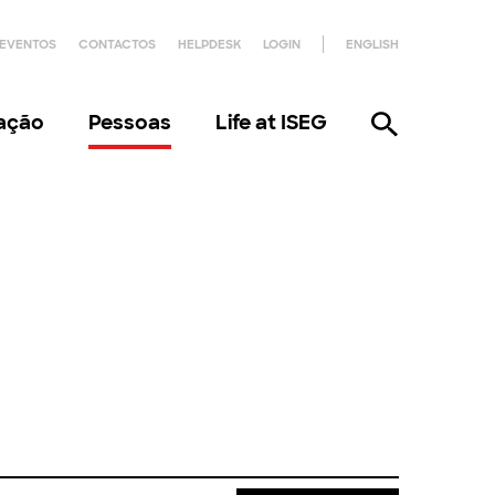
EVENTOS
CONTACTOS
HELPDESK
LOGIN
ENGLISH
gação
Pessoas
Life at ISEG