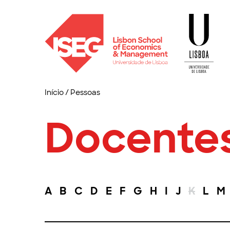
Início
/
Pessoas
Docente
A
B
C
D
E
F
G
H
I
J
K
L
M