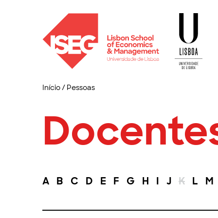
Início
/
Pessoas
Docente
A
B
C
D
E
F
G
H
I
J
K
L
M