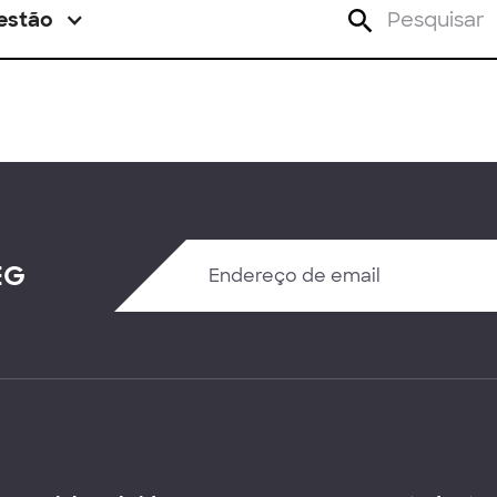
estão
EG