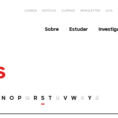
ULISBOA
NOTÍCIAS
CLIPPING
NEWSLETTER
LOJA
Sobre
Estudar
Investi
s
N
O
P
Q
R
S
T
U
V
W
X
Y
Z