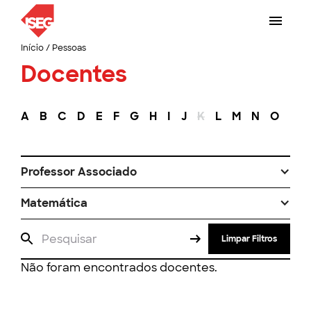
Início
/
Pessoas
Docentes
A
B
C
D
E
F
G
H
I
J
K
L
M
N
O
P
Professor Associado
Matemática
Limpar Filtros
Não foram encontrados docentes.