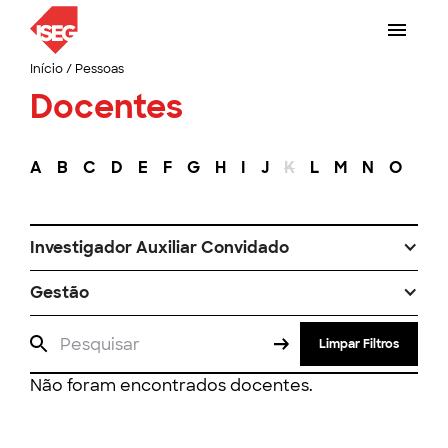
Início
/
Pessoas
Docentes
A
B
C
D
E
F
G
H
I
J
K
L
M
N
O
P
Investigador Auxiliar Convidado
Gestão
Limpar Filtros
Não foram encontrados docentes.