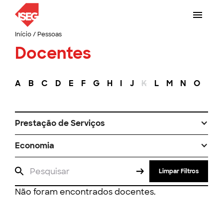
Início
/
Pessoas
Docentes
A
B
C
D
E
F
G
H
I
J
K
L
M
N
O
P
Prestação de Serviços
Economia
Limpar Filtros
Não foram encontrados docentes.