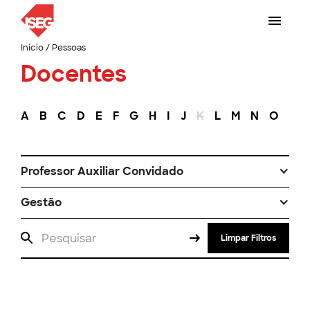
Início
/
Pessoas
Docentes
A
B
C
D
E
F
G
H
I
J
K
L
M
N
O
P
Professor Auxiliar Convidado
Gestão
Limpar Filtros