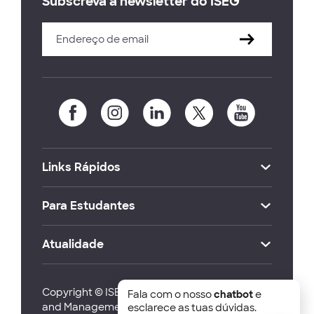
Subscreva a newsletter do ISEG
Links Rápidos
Para Estudantes
Atualidade
Copyright © ISEG Lisbon School of Economics
Fala com o nosso
chatbot
e
and Management 2026
esclarece as tuas dúvidas.