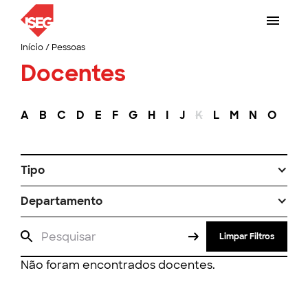
Início
/
Pessoas
Docentes
A
B
C
D
E
F
G
H
I
J
K
L
M
N
O
P
Tipo
Departamento
Limpar Filtros
Não foram encontrados docentes.