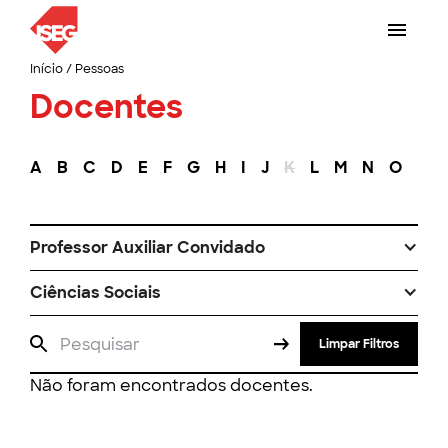
Início
/
Pessoas
Docentes
A
B
C
D
E
F
G
H
I
J
K
L
M
N
O
P
Professor Auxiliar Convidado
Ciências Sociais
Limpar Filtros
Não foram encontrados docentes.