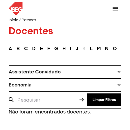
Início
/
Pessoas
Docentes
A
B
C
D
E
F
G
H
I
J
K
L
M
N
O
P
Assistente Convidado
Economia
Limpar Filtros
Não foram encontrados docentes.