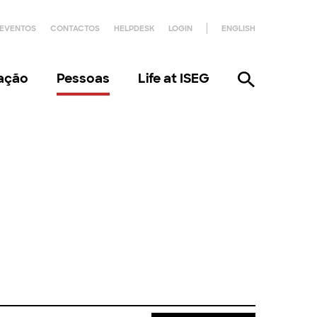
EVENTOS
CONTACTOS
HELPDESK
LOGIN
ENGLISH
gação
Pessoas
Life at ISEG