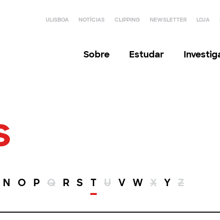
ULISBOA
NOTÍCIAS
CLIPPING
NEWSLETTER
LOJA
Sobre
Estudar
Investi
s
N
O
P
Q
R
S
T
U
V
W
X
Y
Z