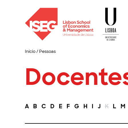
Início
/
Pessoas
Docente
A
B
C
D
E
F
G
H
I
J
K
L
M