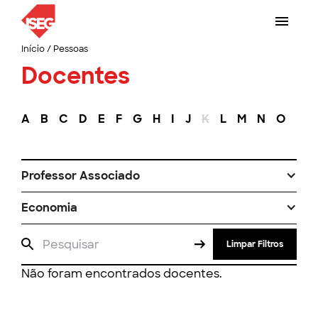
Início
/
Pessoas
Docentes
A
B
C
D
E
F
G
H
I
J
K
L
M
N
O
P
Professor Associado
Economia
Limpar Filtros
Não foram encontrados docentes.