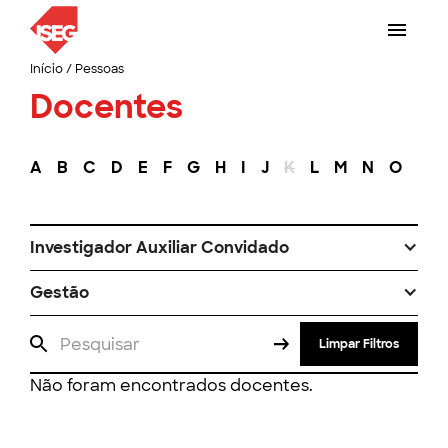
Início
/
Pessoas
Docentes
A
B
C
D
E
F
G
H
I
J
K
L
M
N
O
P
Investigador Auxiliar Convidado
Gestão
Limpar Filtros
Não foram encontrados docentes.