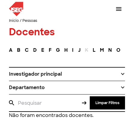
Início
/
Pessoas
Docentes
A
B
C
D
E
F
G
H
I
J
K
L
M
N
O
P
Investigador principal
Departamento
Limpar Filtros
Não foram encontrados docentes.