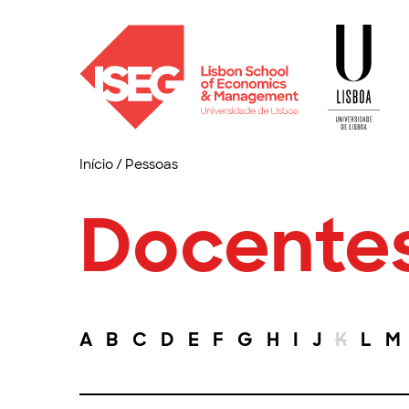
Início
/
Pessoas
Docente
A
B
C
D
E
F
G
H
I
J
K
L
M