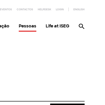
EVENTOS
CONTACTOS
HELPDESK
LOGIN
ENGLISH
gação
Pessoas
Life at ISEG