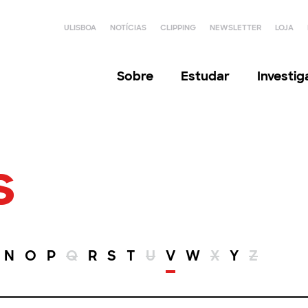
ULISBOA
NOTÍCIAS
CLIPPING
NEWSLETTER
LOJA
Sobre
Estudar
Investi
s
N
O
P
Q
R
S
T
U
V
W
X
Y
Z