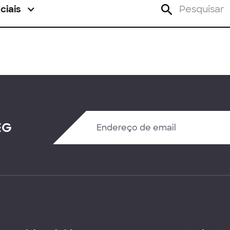
ciais
EG