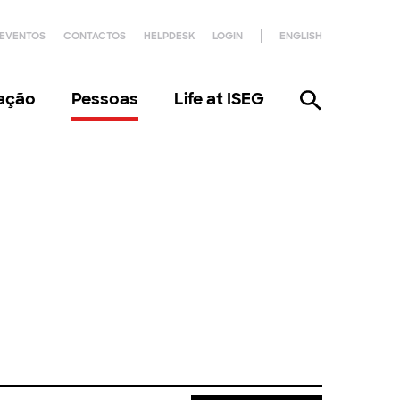
EVENTOS
CONTACTOS
HELPDESK
LOGIN
ENGLISH
gação
Pessoas
Life at ISEG