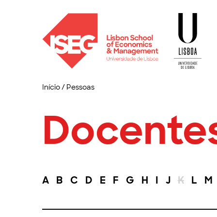
Início
/
Pessoas
Docente
A
B
C
D
E
F
G
H
I
J
K
L
M