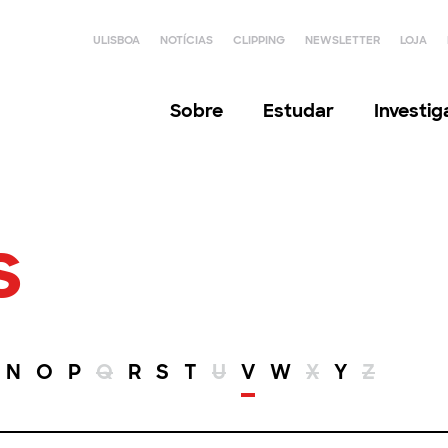
ULISBOA
NOTÍCIAS
CLIPPING
NEWSLETTER
LOJA
Sobre
Estudar
Investi
s
N
O
P
Q
R
S
T
U
V
W
X
Y
Z