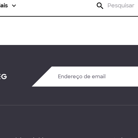
ais
EG