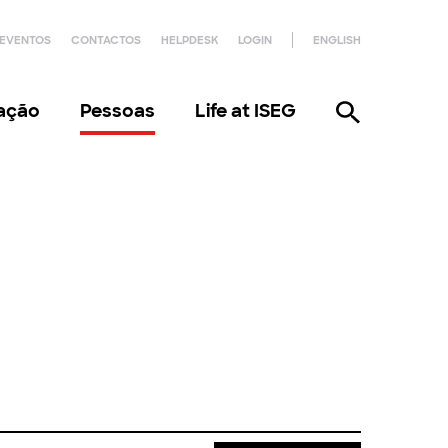
EVENTOS
CONTACTOS
HELPDESK
LOGIN
ENGLISH
gação
Pessoas
Life at ISEG