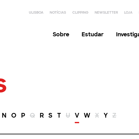
ULISBOA
NOTÍCIAS
CLIPPING
NEWSLETTER
LOJA
Sobre
Estudar
Investi
s
N
O
P
Q
R
S
T
U
V
W
X
Y
Z