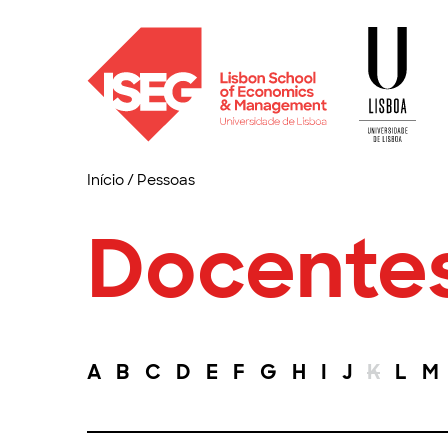
Início
/
Pessoas
Docente
A
B
C
D
E
F
G
H
I
J
K
L
M