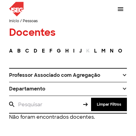
Início
/
Pessoas
Docentes
A
B
C
D
E
F
G
H
I
J
K
L
M
N
O
P
Professor Associado com Agregação
Departamento
Limpar Filtros
Não foram encontrados docentes.