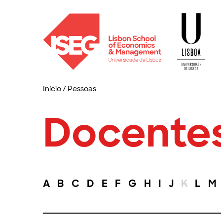
Início
/
Pessoas
Docente
A
B
C
D
E
F
G
H
I
J
K
L
M