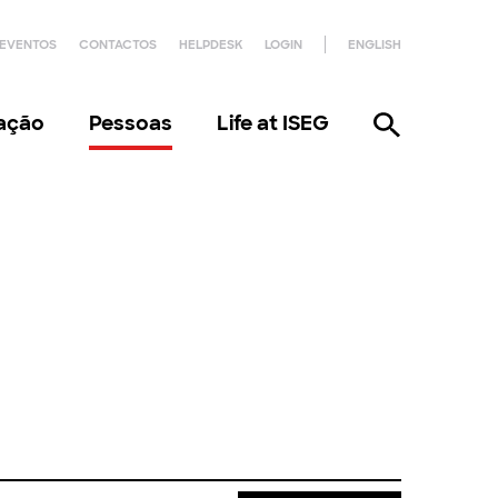
EVENTOS
CONTACTOS
HELPDESK
LOGIN
ENGLISH
gação
Pessoas
Life at ISEG