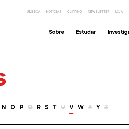
ULISBOA
NOTÍCIAS
CLIPPING
NEWSLETTER
LOJA
Sobre
Estudar
Investi
s
N
O
P
Q
R
S
T
U
V
W
X
Y
Z