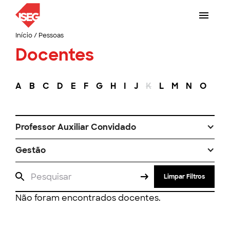
Início
/
Pessoas
Docentes
A
B
C
D
E
F
G
H
I
J
K
L
M
N
O
P
Professor Auxiliar Convidado
Gestão
Limpar Filtros
Não foram encontrados docentes.