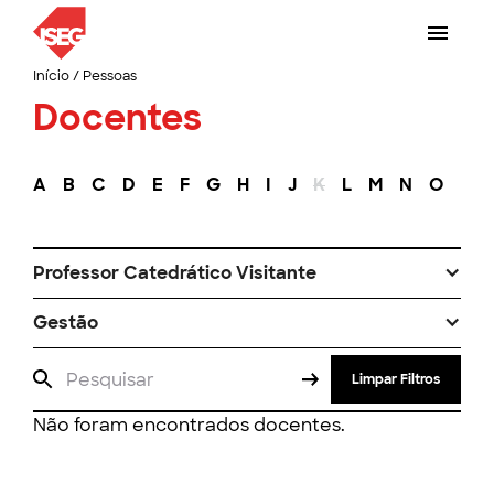
Início
/
Pessoas
Docentes
A
B
C
D
E
F
G
H
I
J
K
L
M
N
O
P
Professor Catedrático Visitante
Gestão
Limpar Filtros
Não foram encontrados docentes.