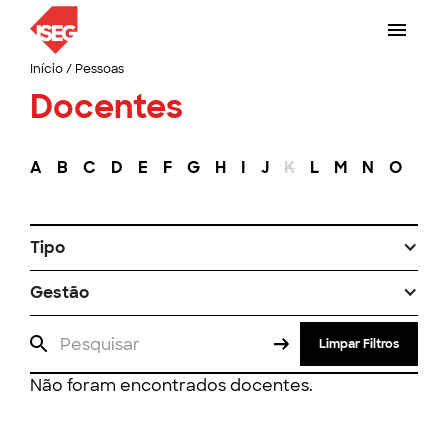
Início
/
Pessoas
Docentes
A
B
C
D
E
F
G
H
I
J
K
L
M
N
O
P
Tipo
Gestão
Limpar Filtros
Não foram encontrados docentes.