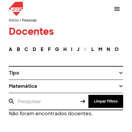
Início
/
Pessoas
Docentes
A
B
C
D
E
F
G
H
I
J
K
L
M
N
O
P
Tipo
Matemática
Limpar Filtros
Não foram encontrados docentes.