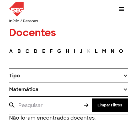
Início
/
Pessoas
Docentes
A
B
C
D
E
F
G
H
I
J
K
L
M
N
O
P
Tipo
Matemática
Limpar Filtros
Não foram encontrados docentes.