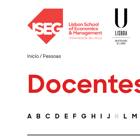
Início
/
Pessoas
Docente
A
B
C
D
E
F
G
H
I
J
K
L
M