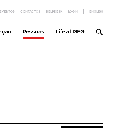
EVENTOS
CONTACTOS
HELPDESK
LOGIN
ENGLISH
gação
Pessoas
Life at ISEG