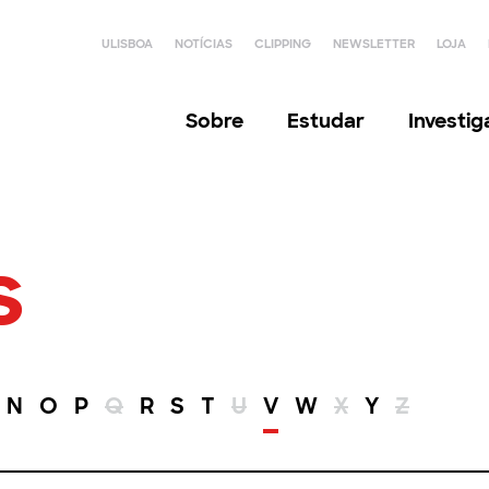
ULISBOA
NOTÍCIAS
CLIPPING
NEWSLETTER
LOJA
Sobre
Estudar
Investi
s
N
O
P
Q
R
S
T
U
V
W
X
Y
Z