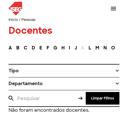
Início
/
Pessoas
Docentes
A
B
C
D
E
F
G
H
I
J
K
L
M
N
O
P
Tipo
Departamento
Limpar Filtros
Não foram encontrados docentes.