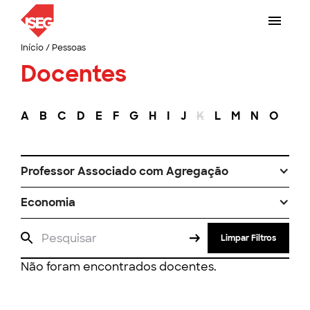
Início
/
Pessoas
Docentes
A
B
C
D
E
F
G
H
I
J
K
L
M
N
O
P
Professor Associado com Agregação
Economia
Limpar Filtros
Não foram encontrados docentes.