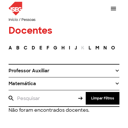
Início
/
Pessoas
Docentes
A
B
C
D
E
F
G
H
I
J
K
L
M
N
O
P
Professor Auxiliar
Matemática
Limpar Filtros
Não foram encontrados docentes.