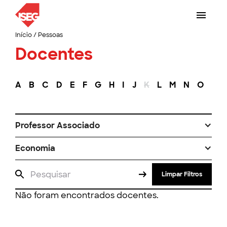
Início
/
Pessoas
Docentes
A
B
C
D
E
F
G
H
I
J
K
L
M
N
O
P
Professor Associado
Economia
Limpar Filtros
Não foram encontrados docentes.