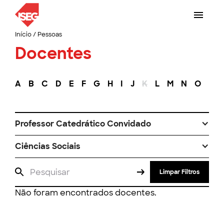
Início
/
Pessoas
Docentes
A
B
C
D
E
F
G
H
I
J
K
L
M
N
O
P
Professor Catedrático Convidado
Ciências Sociais
Limpar Filtros
Não foram encontrados docentes.