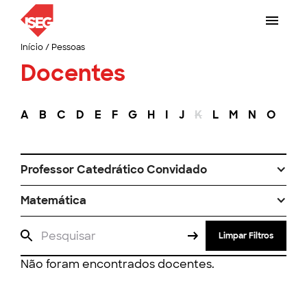
Início
/
Pessoas
Docentes
A
B
C
D
E
F
G
H
I
J
K
L
M
N
O
P
Professor Catedrático Convidado
Matemática
Limpar Filtros
Não foram encontrados docentes.