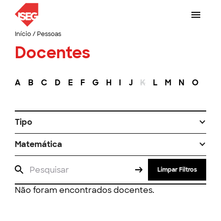
Início
/
Pessoas
Docentes
A
B
C
D
E
F
G
H
I
J
K
L
M
N
O
P
Tipo
Matemática
Limpar Filtros
Não foram encontrados docentes.