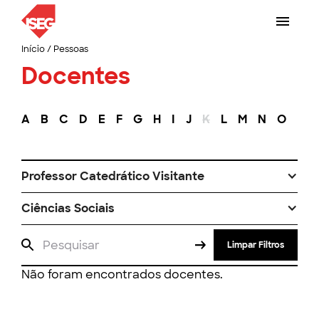
Início
/
Pessoas
Docentes
A
B
C
D
E
F
G
H
I
J
K
L
M
N
O
P
Professor Catedrático Visitante
Ciências Sociais
Limpar Filtros
Não foram encontrados docentes.