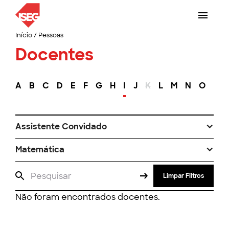
Início
/
Pessoas
Docentes
A
B
C
D
E
F
G
H
I
J
K
L
M
N
O
P
Assistente Convidado
Matemática
Limpar Filtros
Não foram encontrados docentes.