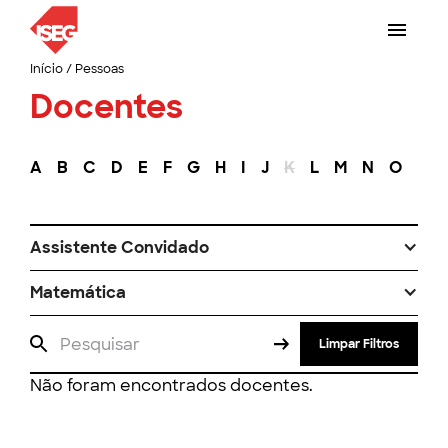
Início
/
Pessoas
Docentes
A
B
C
D
E
F
G
H
I
J
K
L
M
N
O
P
Assistente Convidado
Matemática
Limpar Filtros
Não foram encontrados docentes.