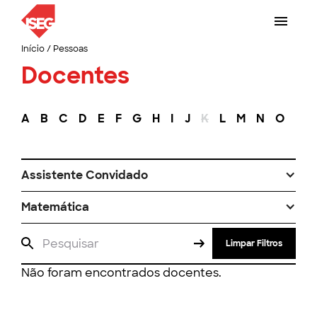
Início
/
Pessoas
Docentes
A
B
C
D
E
F
G
H
I
J
K
L
M
N
O
P
Assistente Convidado
Matemática
Limpar Filtros
Não foram encontrados docentes.